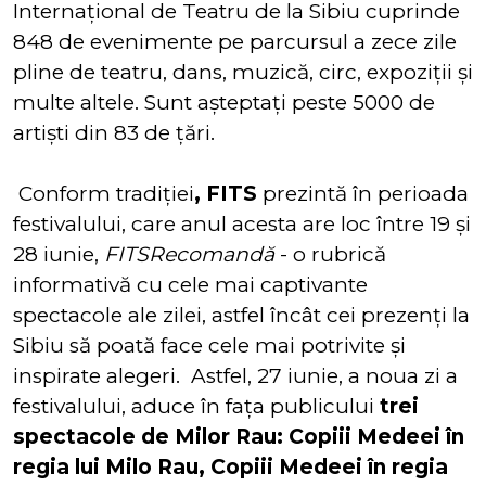
Internaţional de Teatru de la Sibiu cuprinde
848 de evenimente pe parcursul a zece zile
pline de teatru, dans, muzică, circ, expoziţii şi
multe altele. Sunt aşteptaţi peste 5000 de
artişti din 83 de ţări.
Conform tradiției
, FITS
prezintă în perioada
festivalului, care anul acesta are loc între 19 și
28 iunie,
FITSRecomandă
- o rubrică
informativă cu cele mai captivante
spectacole ale zilei, astfel încât cei prezenți la
Sibiu să poată face cele mai potrivite și
inspirate alegeri. Astfel, 27 iunie, a noua zi a
festivalului, aduce în fața publicului
trei
spectacole de Milor Rau: Copiii Medeei în
regia lui Milo Rau, Copiii Medeei în regia