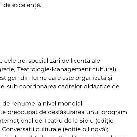
l de excelență.
 cele trei specializări de licență ale
grafie, Teatrologie-Management cultural).
est gen din lume care este organizată și
ice, sub coordonarea cadrelor didactice de
i de renume la nivel mondial.
este preocupat de desfășurarea unui program
nternațional de Teatru de la Sibiu (ediție
Conversații culturale (ediție bilingvă);