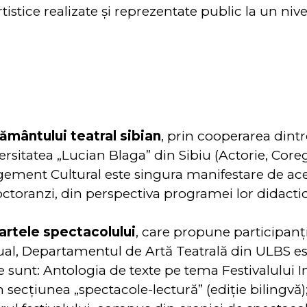
stice realizate și reprezentate public la un nive
ământului teatral sibian
, prin cooperarea dintre
rsitatea „Lucian Blaga” din Sibiu (Actorie, Core
agement Cultural este singura manifestare de ac
doctoranzi, din perspectiva programei lor didact
artele spectacolului
, care propune participanț
ual, Departamentul de Artă Teatrală din ULBS 
re sunt: Antologia de texte pe tema Festivalului I
 secțiunea „spectacole-lectură” (ediție bilingvă); 