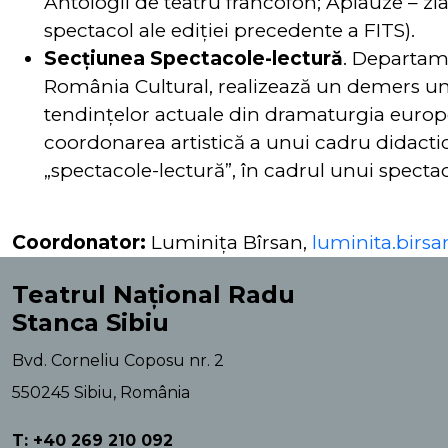
Antologii de teatru francofon; Aplauze – zia
spectacol ale ediției precedente a FITS).
Secțiunea Spectacole-lectură
. Departam
România Cultural, realizează un demers uni
tendințelor actuale din dramaturgia europea
coordonarea artistică a unui cadru didactic
„spectacole-lectură”, în cadrul unui spectac
Coordonator:
Luminița Bîrsan,
luminita.birsa
Teatrul Național Radu
Stanca Sibiu
Bvd. Corneliu Coposu nr. 2
550245 Sibiu, România
T: +40 269 210 092