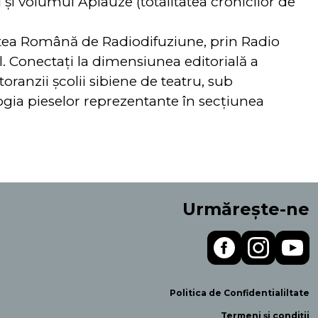
 și volumul Aplauze (totalitatea cronicilor de
tatea Română de Radiodifuziune, prin Radio
. Conectați la dimensiunea editorială a
ranzii școlii sibiene de teatru, sub
logia pieselor reprezentante în secțiunea
Urmărește-ne
Politica de Confidentialiltate
Termeni și condiții