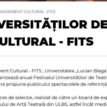
ANAGEMENT CULTURAL - FITS
VERSITĂȚILOR DE
LTURAL - FITS
ent Cultural - FITS
, Universitatea „Lucian Blag
ganizează anual Festivalul Universităților de Te
 propune publicului spectacolele de referință a
s de selecție, realizat de către un board de exper
lui de Artă Teatrală din ULBS, astfel încât medi