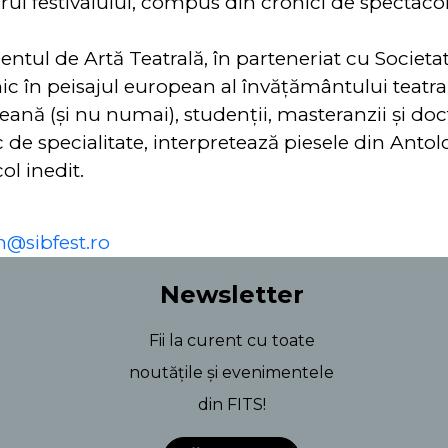
rul festivalului, compus din cronici de spectacol
entul de Artă Teatrală, în parteneriat cu Socie
c în peisajul european al învățământului teatral
nă (și nu numai), studenții, masteranzii și docto
 de specialitate, interpretează piesele din Anto
ol inedit.
n@sibfest.ro
Newsletter
Fii la curent cu toate
noutățile și evenimentele
din FITS!