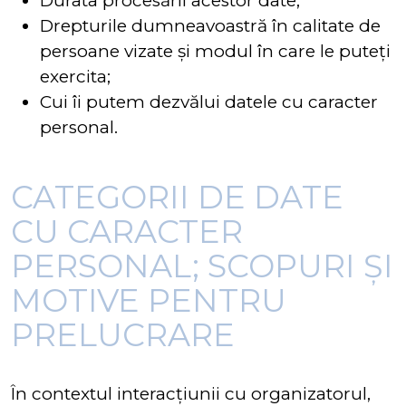
Durata procesării acestor date;
Drepturile dumneavoastră în calitate de
persoane vizate și modul în care le puteți
exercita;
Cui îi putem dezvălui datele cu caracter
personal.
CATEGORII DE DATE
CU CARACTER
PERSONAL; SCOPURI ȘI
MOTIVE PENTRU
PRELUCRARE
În contextul interacțiunii cu organizatorul,