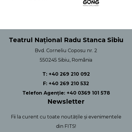
Teatrul Național Radu Stanca Sibiu
Bvd. Corneliu Coposu nr. 2
550245 Sibiu, România
T: +40 269 210 092
F: +40 269 210 532
Telefon Agenție: +40 0369 101 578
Newsletter
Fii la curent cu toate noutățile și evenimentele
din FITS!