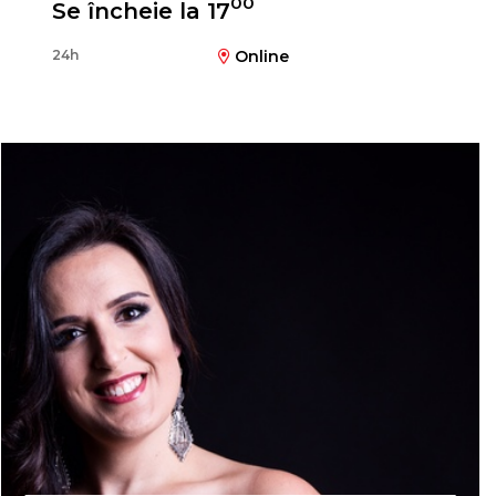
00
Se încheie la 17
24h
Online