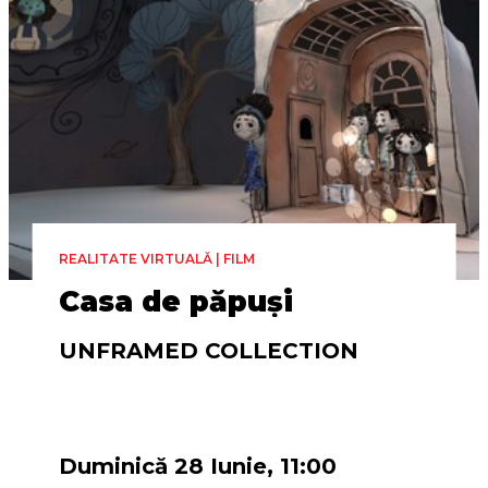
REALITATE VIRTUALĂ | FILM
Casa de păpuși
UNFRAMED COLLECTION
Regia
Charlotte Bruneau, Dominic Desjardins
Duminică 28 Iunie, 11:00