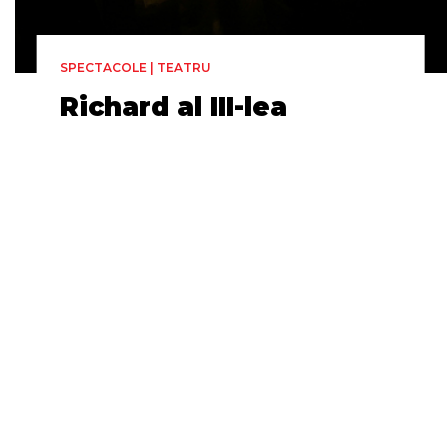
SPECTACOLE | TEATRU
Richard al III-lea
Teatrul Național „Mihai
Eminescu” din Chișinău
Duminică 28 Iunie, 16:00
2h 20min
Fabrica de Cultură - UniCredit -
Regia
Sala „Eugenio Barba”
Petru Hadârcă