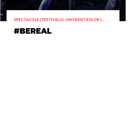
SPECTACOLE | FESTIVALUL UNIVERSITĂȚILOR |
DANS
#BEREAL
Ianoș Petrașcu & Constantin
Gajim
Coregrafia
Duminică 28 Iunie, 15:00
Ianoș Petrașcu & Constantin Gajim
1h 15min
Facultatea de Litere și Arte -
Sala CAVAS (Str. Banatului, nr. 12)