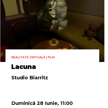
REALITATE VIRTUALĂ | FILM
Lacuna
Studio Biarritz
Regia
Maartje Wegdam & Nienke Huitenga Broeren
Duminică 28 Iunie, 11:00