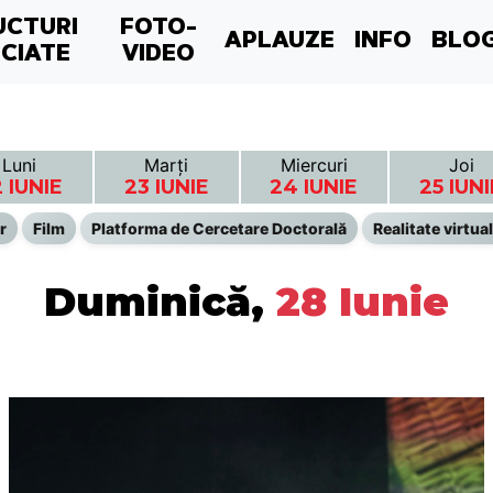
UCTURI
FOTO-
APLAUZE
INFO
BLO
CIATE
VIDEO
Luni
Marți
Miercuri
Joi
 IUNIE
23 IUNIE
24 IUNIE
25 IUNI
r
Film
Platforma de Cercetare Doctorală
Realitate virtua
Duminică,
28 Iunie