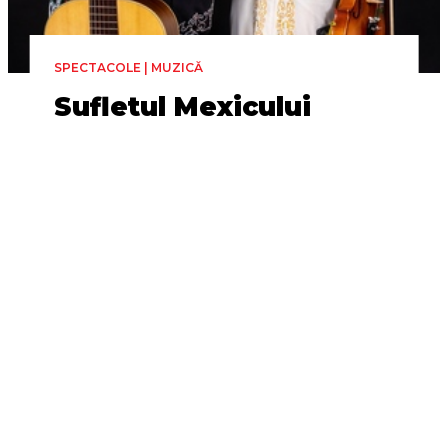
SPECTACOLE | MUZICĂ
Sufletul Mexicului
(online)
Alephsus
Duminică 28 Iunie, 15:00
24h
Online