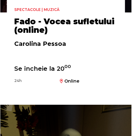
SPECTACOLE | MUZICĂ
Fado - Vocea sufletului
(online)
Carolina Pessoa
00
Se încheie la 20
24h
Online