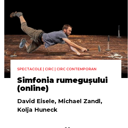
SPECTACOLE | CIRC | CIRC CONTEMPORAN
Simfonia rumegușului
(online)
David Eisele, Michael Zandl,
Kolja Huneck