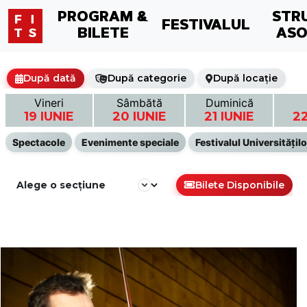
PROGRAM &
STR
FESTIVALUL
BILETE
ASO
După dată
După categorie
După locație
Vineri
Sâmbătă
Duminică
19 IUNIE
20 IUNIE
21 IUNIE
22
Spectacole
Evenimente speciale
Festivalul Universitățilo
Bilete Disponibile