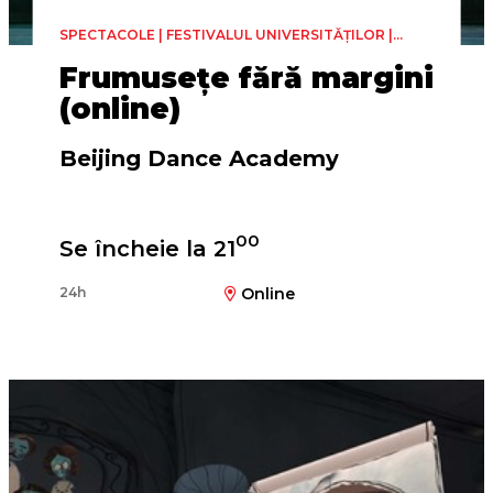
SPECTACOLE | FESTIVALUL UNIVERSITĂȚILOR |
DANS
Frumusețe fără margini
(online)
Beijing Dance Academy
00
Se încheie la 21
24h
Online