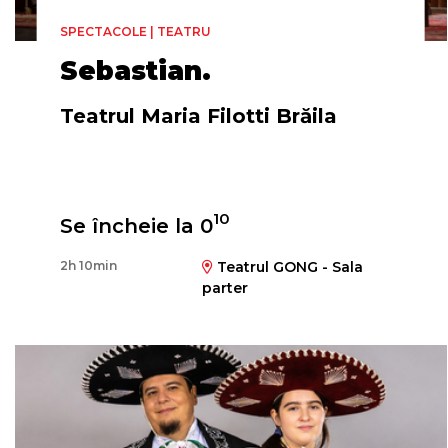
SPECTACOLE | TEATRU
Sebastian.
Teatrul Maria Filotti Brăila
Regia
10
Se încheie la 0
Matei Lucaci Grünberg
2h 10min
Teatrul GONG - Sala
parter