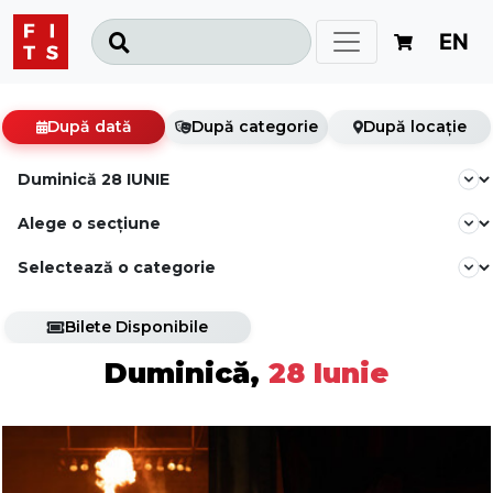
EN
După dată
După categorie
După locație
Bilete Disponibile
Duminică,
28 Iunie