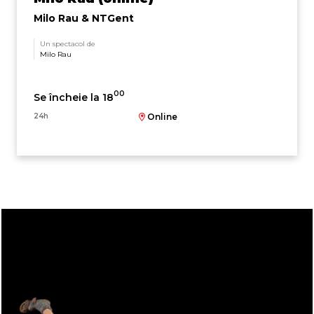
Milo Rau & NTGent
Un spectacol de
Milo Rau
00
Se încheie la 18
24h
Online