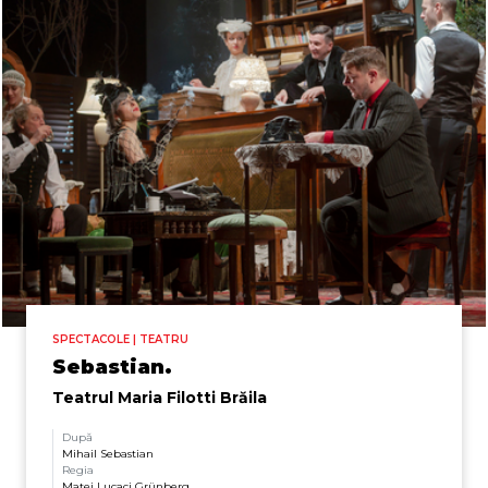
SPECTACOLE | TEATRU
Sebastian.
Teatrul Maria Filotti Brăila
După
Mihail Sebastian
Regia
Matei Lucaci Grünberg