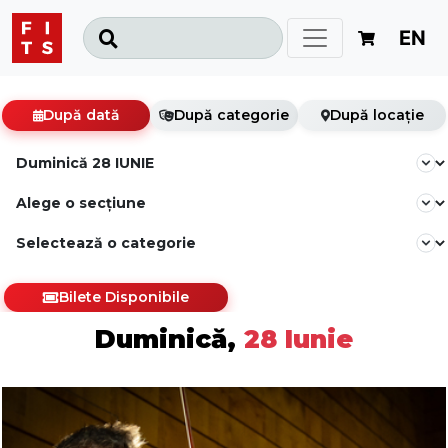
EN
După dată
După categorie
După locație
Bilete Disponibile
Duminică,
28 Iunie