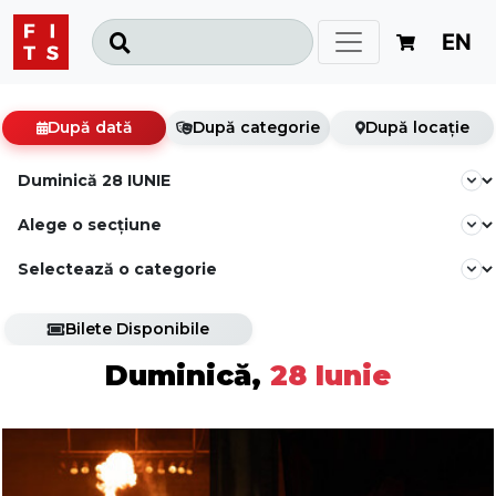
EN
După dată
După categorie
După locație
Bilete Disponibile
Duminică,
28 Iunie