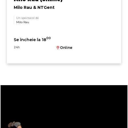
Milo Rau & NTGent
Un spectacol de
Milo Rau
00
Se încheie la 18
24h
Online