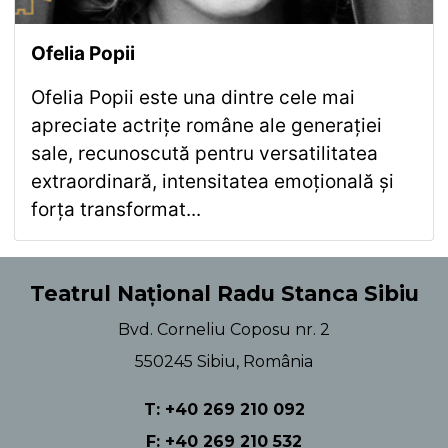
Ofelia Popii
Ofelia Popii este una dintre cele mai
apreciate actrițe române ale generației
sale, recunoscută pentru versatilitatea
extraordinară, intensitatea emoțională și
forța transformat...
Teatrul Național Radu Stanca Sibiu
Bvd. Corneliu Coposu nr. 2
550245 Sibiu, România
T: +40 269 210 092
F: +40 269 210 532