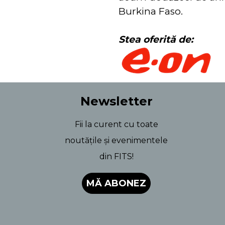
Burkina Faso.
Stea oferită de:
Newsletter
Fii la curent cu toate
noutățile și evenimentele
din FITS!
MĂ ABONEZ