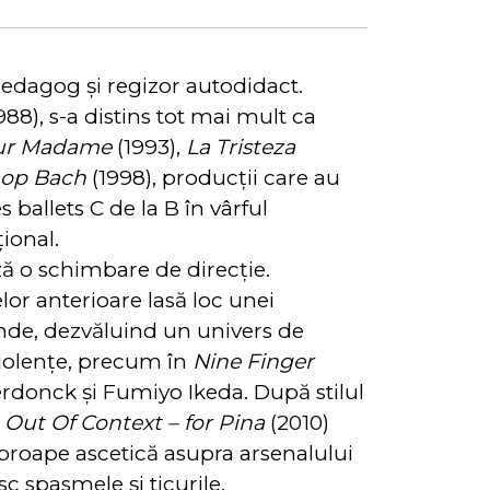
edagog și regizor autodidact.
988), s-a distins tot mai mult ca
ur Madame
(1993),
La Tristeza
s op Bach
(1998), producții care au
ballets C de la B în vârful
ional.
 o schimbare de direcție.
or anterioare lasă loc unei
nde, dezvăluind un univers de
 violențe, precum în
Nine Finger
rdonck și Fumiyo Ikeda. După stilul
,
Out Of Context – for Pina
(2010)
 aproape ascetică asupra arsenalului
c spasmele și ticurile.