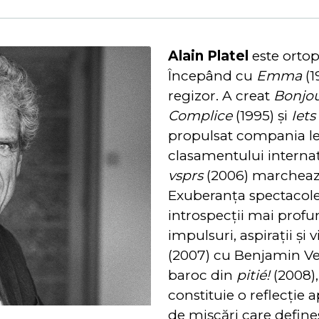
Alain Platel
este ortop
Începând cu
Emma
(1
regizor. A creat
Bonjo
Complice
(1995) și
Iet
propulsat compania les 
clasamentului internaț
vsprs
(2006) marchează
Exuberanța spectacolel
introspecții mai profu
impulsuri, aspirații și
(2007) cu Benjamin Ve
baroc din
pitié!
(2008)
constituie o reflecție
de mișcări care defines