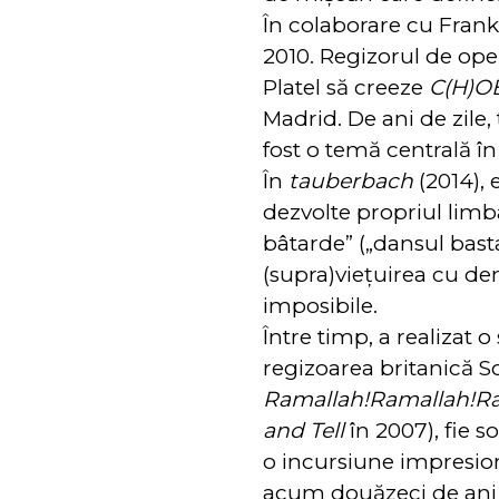
În colaborare cu Frank
2010. Regizorul de oper
Platel să creeze
C(H)
Madrid. De ani de zile,
fost o temă centrală în 
În
tauberbach
(2014), 
dezvolte propriul limb
bâtarde” („dansul basta
(supra)viețuirea cu de
imposibile.
Între timp, a realizat o
regizoarea britanică So
Ramallah!Ramallah!Ra
and Tell
în 2007), fie s
o incursiune impresion
acum douăzeci de ani 