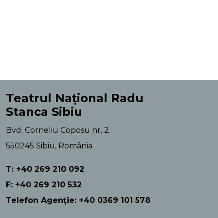
Teatrul Național Radu
Stanca Sibiu
Bvd. Corneliu Coposu nr. 2
550245 Sibiu, România
T: +40 269 210 092
F: +40 269 210 532
Telefon Agenție: +40 0369 101 578