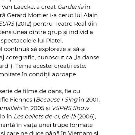
 Van Laecke, a creat
Gardenia
în
ă Gerard Mortier i-a cerut lui Alain
OEURS
(2012) pentru Teatro Real din
 tensiunea dintre grup și individ a
spectacolele lui Platel.
el continuă să exploreze și să-și
aj coregrafic, cunoscut ca „la danse
rd”). Tema acestei creații este:
mnitate în condiții aproape
 serie de filme de dans, fie cu
fie Fiennes (
Because I Sing
în 2001,
mallah!
în 2005 și
VSPRS Show
olo în
Les ballets de-ci, de-là
(2006),
antă în viața unei trupe formate
și care ne duce până în Vietnam și