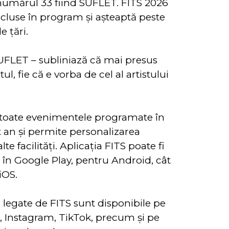
 numărul 33 fiind SUFLET. FITS 2026
cluse în program și așteaptă peste
e țări.
UFLET – subliniază că mai presus
ul, fie că e vorba de cel al artistului
e toate evenimentele programate în
t an şi permite personalizarea
e facilități. Aplicaţia FITS poate fi
t în Google Play, pentru Android, cât
iOS.
l legate de FITS sunt disponibile pe
, Instagram, TikTok, precum și pe