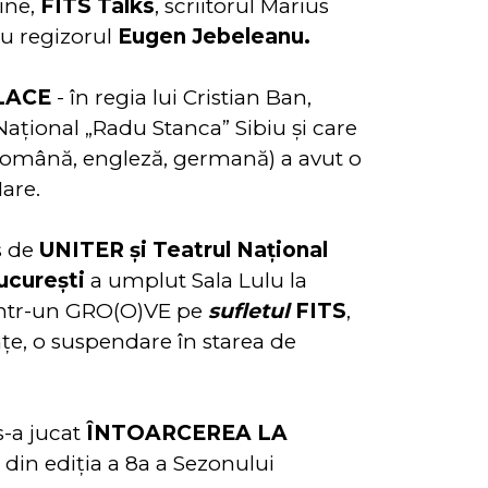
line,
FITS Talks
, scriitorul Marius
cu regizorul
Eugen Jebeleanu.
LACE
- în regia lui Cristian Ban,
Național „Radu Stanca” Sibiu și care
i (română, engleză, germană) a avut o
Mare.
s de
UNITER și Teatrul Național
București
a umplut Sala Lulu la
intr-un GRO(O)VE pe
sufletul
FITS
,
ințe, o suspendare în starea de
s-a jucat
ÎNTOARCEREA LA
 din
ediția a 8a a Sezonului