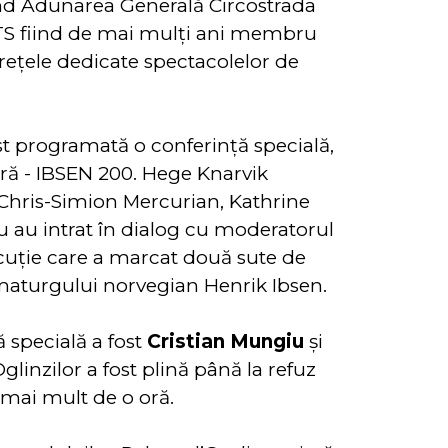
nd Adunarea Generală Circostrada
ITS fiind de mai mulţi ani membru
 reţele dedicate spectacolelor de
ost programată o conferință specială,
ară - IBSEN 200. Hege Knarvik
 Chris-Simion Mercurian, Kathrine
u au intrat în dialog cu moderatorul
iscuţie care a marcat două sute de
maturgului norvegian Henrik Ibsen.
 specială a fost
Cristian Mungiu
și
glinzilor a fost plină până la refuz
 mai mult de o oră.