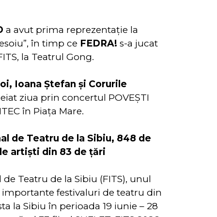
D
a avut prima reprezentație la
esoiu”, în timp ce
FEDRA!
s-a jucat
FITS, la Teatrul Gong.
oi, Ioana Ștefan și Corurile
eiat ziua prin concertul POVEȘTI
TEC în Piața Mare.
nal de Teatru de la Sibiu, 848 de
 artiști din 83 de țări
l de Teatru de la Sibiu (FITS), unul
 importante festivaluri de teatru din
ta la Sibiu în perioada 19 iunie – 28