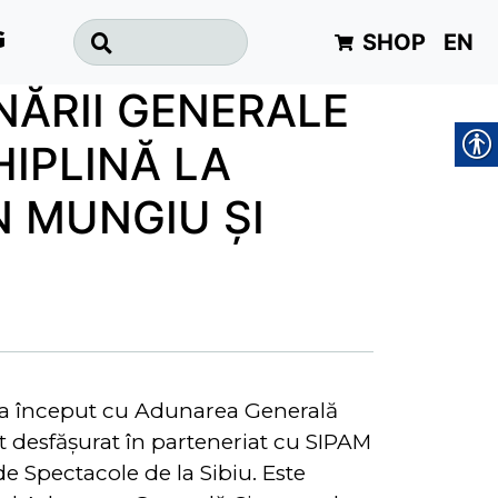
SHOP
EN
G
NĂRII GENERALE
HIPLINĂ LA
N MUNGIU ȘI
l a început cu Adunarea Generală
 desfăşurat în parteneriat cu SIPAM
e Spectacole de la Sibiu. Este