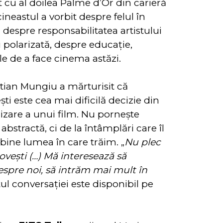
cu al doilea Palme d’Or din carieră
neastul a vorbit despre felul în
, despre responsabilitatea artistului
i polarizată, despre educație,
le de a face cinema astăzi.
stian Mungiu a mărturisit că
ti este cea mai dificilă decizie din
lizare a unui film. Nu pornește
abstractă, ci de la întâmplări care îl
 bine lumea în care trăim. „
Nu plec
povești (…) Mă interesează să
spre noi, să intrăm mai mult în
l conversaţiei este disponibil pe