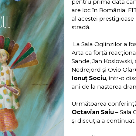
pentru prima dată câ
are loc în România, F
al acestei prestigioase
stradă.
La Sala Oglinzilor a f
Arta ca forță reacțion
Sande, Jan Koslowski,
Nedrejord şi Ovio Olar
Ionuț Sociu
, într-o d
ani de la nașterea dra
Următoarea conferință
Octavian Saiu
– Sala O
și discuția a continuat