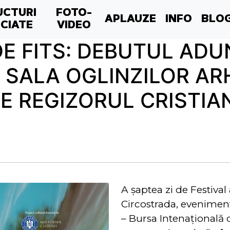
UCTURI
FOTO-
APLAUZE
INFO
BLO
CIATE
VIDEO
DE FITS: DEBUTUL ADU
 SALA OGLINZILOR AR
E REGIZORUL CRISTIA
A șaptea zi de Festiva
Circostrada, eveniment
– Bursa Intenaţională d