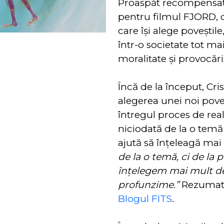
Proaspăt recompensat 
pentru filmul FJORD, ci
care își alege poveștile
într-o societate tot ma
moralitate și provocări
Încă de la început, Cri
alegerea unei noi poveș
întregul proces de rea
niciodată de la o temă 
ajută să înțeleagă mai
de la o temă, ci de la 
înțelegem mai mult de
profunzime.”
Rezumatu
Blogul FITS
.