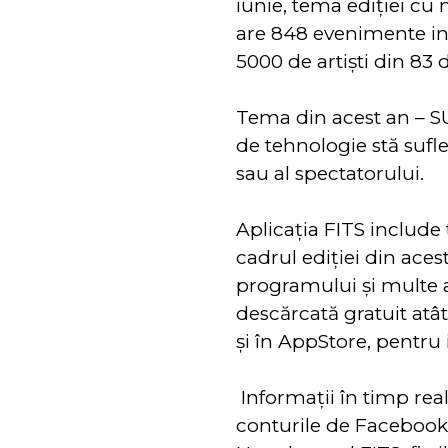
iunie, tema ediției cu
are 848 evenimente in
5000 de artişti din 83 d
Tema din acest an – S
de tehnologie stă suflet
sau al spectatorului.
Aplicația FITS includ
cadrul ediţiei din aces
programului şi multe alt
descărcată gratuit atâ
și în AppStore, pentru 
Informații în timp rea
conturile de Facebook