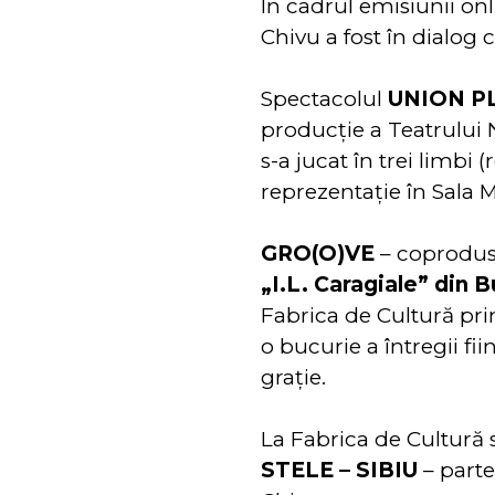
În cadrul emisiunii on
Chivu a fost în dialog 
Spectacolul
UNION P
producție a Teatrului 
s-a jucat în trei limb
reprezentație în Sala 
GRO(O)VE
– coprodu
„I.L. Caragiale” din 
Fabrica de Cultură pr
o bucurie a întregii fi
grație.
La Fabrica de Cultură 
STELE – SIBIU
– parte