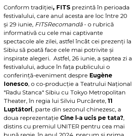
Conform tradiției
, FITS
prezintă în perioada
festivalului, care anul acesta are loc între 20
și 29 iunie,
FITSRecomandă
- o rubrică
informativă cu cele mai captivante
spectacole ale zilei, astfel încât cei prezenți la
Sibiu să poată face cele mai potrivite și
inspirate alegeri. Astfel, 26 iunie, a șaptea zi a
festivalului, aduce în fața publicului o
conferință-eveniment despre
Eugène
Ionesco
, o co-producție a Teatrului Naţional
"Radu Stanca" Sibiu cu Tokyo Metropolitan
Theater, în regia lui Silviu Purcărete,
11
Luptători
, parte din sezonul chinezesc, a
doua reprezentație
Cine l-a ucis pe tata?
,
distins cu premiul UNITER pentru cea mai
bună regie, în anul 2024, precum și prima