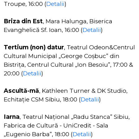
Troupe, 16:00 (
Detalii
)
Briza din Est
, Mara Halunga, Biserica
Evanghelică Sf. Ioan, 16:00 (
Detalii
)
Tertium (non) datur
, Teatrul Odeon&Centrul
Cultural Municipal „George Coșbuc” din
Bistrița, Centrul Cultural „Ion Besoiu”, 17:00 &
20:00 (
Detalii
)
Ascultă-mă
, Kathleen Turner & DK Studio,
Echitație CSM Sibiu, 18:00 (
Detalii
)
Iarna
, Teatrul Național „Radu Stanca” Sibiu,
Fabrica de Cultură - UniCredit - Sala
„Eugenio Barba”, 18:00 (
Detalii
)