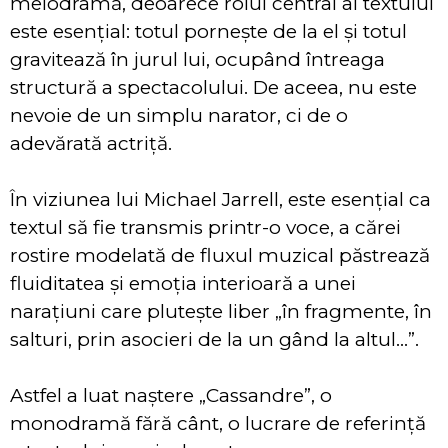
melodramă, deoarece rolul central al textului
este esențial: totul pornește de la el și totul
gravitează în jurul lui, ocupând întreaga
structură a spectacolului. De aceea, nu este
nevoie de un simplu narator, ci de o
adevărată actriță.
În viziunea lui Michael Jarrell, este esențial ca
textul să fie transmis printr-o voce, a cărei
rostire modelată de fluxul muzical păstrează
fluiditatea și emoția interioară a unei
narațiuni care plutește liber „în fragmente, în
salturi, prin asocieri de la un gând la altul…”.
Astfel a luat naștere „Cassandre”, o
monodramă fără cânt, o lucrare de referință