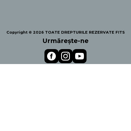
Copyright © 2026 TOATE DREPTURILE REZERVATE FITS
Urmărește-ne
Politica de Confidentialiltate
Termeni și condiții
Regulament
© Festivalul Internațional de Teatru de la Sibiu
Powered by