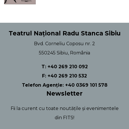
Teatrul Național Radu Stanca Sibiu
Bvd. Corneliu Coposu nr. 2
550245 Sibiu, România
T: +40 269 210 092
F: +40 269 210 532
Telefon Agenție: +40 0369 101 578
Newsletter
Fii la curent cu toate noutățile și evenimentele
din FITS!