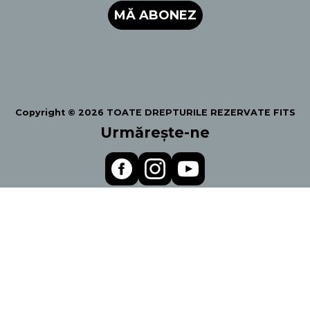
MĂ ABONEZ
Copyright © 2026 TOATE DREPTURILE REZERVATE FITS
Urmărește-ne
Politica de Confidentialiltate
Termeni și condiții
Regulament
© Festivalul Internațional de Teatru de la Sibiu