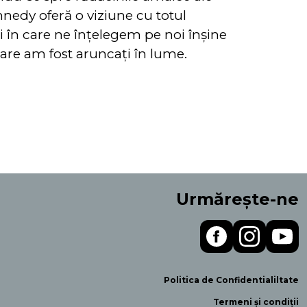
nnedy oferă o viziune cu totul
 în care ne înțelegem pe noi înșine
care am fost aruncați în lume.
Urmărește-ne
Politica de Confidentialiltate
Termeni și condiții