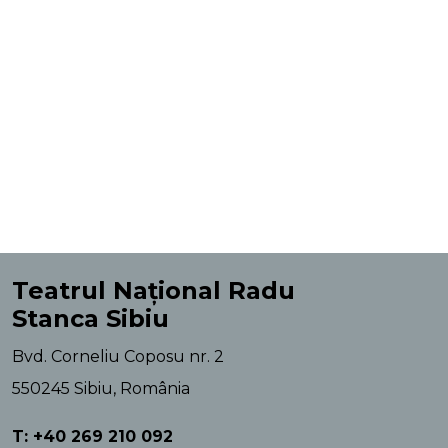
Teatrul Național Radu
Stanca Sibiu
Bvd. Corneliu Coposu nr. 2
550245 Sibiu, România
T: +40 269 210 092