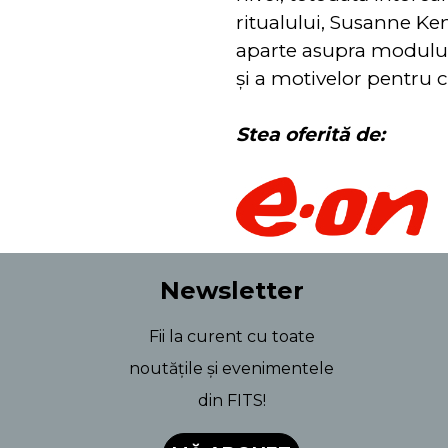
ritualului, Susanne Ke
aparte asupra modului
și a motivelor pentru 
Stea oferită de:
Newsletter
Fii la curent cu toate
noutățile și evenimentele
din FITS!