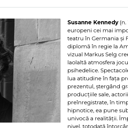
Susanne Kennedy
(n.
europeni cei mai impor
teatru în Germania și F
diplomă în regie la A
vizual Markus Selg cre
laolaltă atmosfera jocur
psihedelice. Spectacolel
lua atitudine în fața p
prezentul, ștergând gra
producțiile sale, actor
preînregistrate, în tim
hipnotice, ea pune su
univocă a realității. Îm
nivel, totodată întorcâ