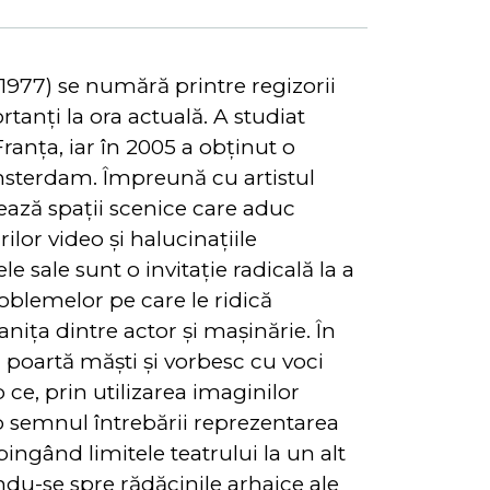
 1977) se numără printre regizorii
tanți la ora actuală. A studiat
ranța, iar în 2005 a obținut o
msterdam. Împreună cu artistul
ează spații scenice care aduc
ilor video și halucinațiile
e sale sunt o invitație radicală la a
roblemelor pe care le ridică
nița dintre actor și mașinărie. În
ii poartă măști și vorbesc cu voci
p ce, prin utilizarea imaginilor
b semnul întrebării reprezentarea
pingând limitele teatrului la un alt
ndu-se spre rădăcinile arhaice ale