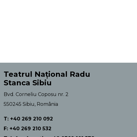
Teatrul Național Radu
Stanca Sibiu
Bvd. Corneliu Coposu nr. 2
550245 Sibiu, România
T: +40 269 210 092
F: +40 269 210 532