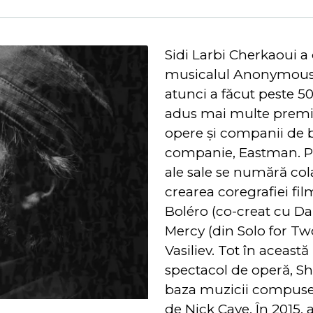
Sidi Larbi Cherkaoui a 
musicalul Anonymous 
atunci a făcut peste 
adus mai multe premii 
opere și companii de b
companie, Eastman. Pr
ale sale se numără col
crearea coregrafiei fi
Boléro (co-creat cu Da
Mercy (din Solo for Tw
Vasiliev. Tot în aceast
spectacol de operă, Sh
baza muzicii compuse d
de Nick Cave. În 2015, 