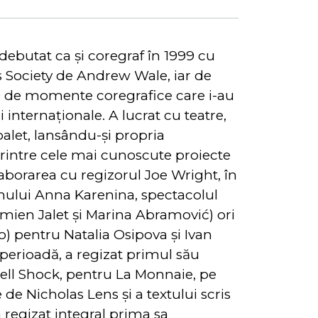
debutat ca și coregraf în 1999 cu
Society de Andrew Wale, iar de
50 de momente coregrafice care i-au
internaționale. A lucrat cu teatre,
alet, lansându-și propria
intre cele mai cunoscute proiecte
aborarea cu regizorul Joe Wright, în
lmului Anna Karenina, spectacolul
mien Jalet și Marina Abramović) ori
o) pentru Natalia Osipova și Ivan
ă perioadă, a regizat primul său
ell Shock, pentru La Monnaie, pe
e Nicholas Lens și a textului scris
a regizat integral prima sa