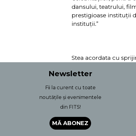
dansului, teatrului, fil
prestigioase instituții 
instituții.”
Stea acordata cu spriji
Newsletter
Fii la curent cu toate
noutățile și evenimentele
din FITS!
MĂ ABONEZ