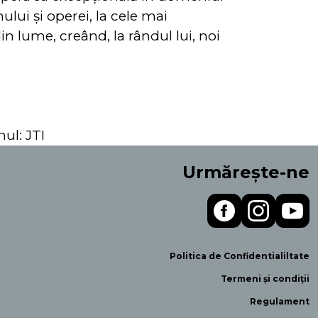
mului și operei, la cele mai
din lume, creând, la rândul lui, noi
nul: JTI
Urmărește-ne
Politica de Confidentialiltate
Termeni și condiții
Regulament