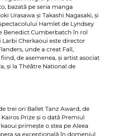
uto, bazată pe seria manga
oki Urasawa și Takashi Nagasaki, și
a spectacolului Hamlet de Lyndsey
pe Benedict Cumberbatch în rol
di Larbi Cherkaoui este director
 Flanders, unde a creat Fall,
fiind, de asemenea, și artist asociat
ra, și la Théâtre National de
 de trei ori Ballet Tanz Award, de
ă Kairos Prize și o dată Premiul
rkaoui primește o stea pe Aleea
 opera sa excepțională în domeniul