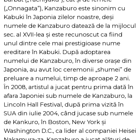
(„Onnagata”), Kanzaburo este sinonim cu
Kabuki în Japonia zilelor noastre, deşi
numele de Kanzaburo datează de la mijlocul
sec. al XVII-lea şi este recunoscut ca fiind
unul dintre cele mai prestigioase nume
ereditare în Kabuki. După adoptarea
numelui de Kanzaburo, în diverse oraşe din
Japonia, au avut loc ceremonii „shumei” de
preluare a numelui, timp de aproape 2 ani.
În 2008, artistul a jucat pentru prima dată în
afara Japoniei sub numele de Kanzaburo, la
Lincoln Hall Festival, după prima vizită în
SUA din iulie 2004, când jucase sub numele
de Kankuro, în Boston, New York şi
Washington D.C., ca lider al companiei Heisei
Nakamura-za. Kanzaburo a jucat alături de