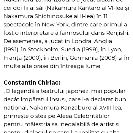
cei doi fii ai săi (Nakamura Kantaro al VI-lea şi
Nakamura Shichinosuke al II-lea) în 11
spectacole în New York, dintre care primul a
fost o interpretare a faimosului dans Renjishi.
De asemenea, a jucat în Londra, Anglia
(1991), în Stockholm, Suedia (1998), în Lyon,
Franţa (2000), în Berlin, Germania (2008) şi în
multe alte oraşe din întreaga lume.
Constantin Chiriac:
„O legendă a teatrului japonez, mai popular
decât împăratul însuşi, care l-a declarat bun
naţional, Nakamura Kanzaburo al XVIII-lea,
primeşte o stea pe Aleea Celebrităţilor
pentru măiestria sa inegalabilă de artist şi
pentru dialogul pe care l-a realizat cu alte