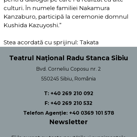
culturi. În numele familiei Nakamura
Kanzaburo, participă la ceremonie domnul
Kushida Kazuyoshi.”
Stea acordată cu sprijinul: Takata
Teatrul Național Radu Stanca Sibiu
Bvd. Corneliu Coposu nr. 2
550245 Sibiu, România
T: +40 269 210 092
F: +40 269 210 532
Telefon Agenție: +40 0369 101 578
Newsletter