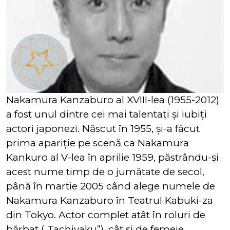
Nakamura Kanzaburo al XVIII-lea (1955-2012)
a fost unul dintre cei mai talentaţi şi iubiţi
actori japonezi. Născut în 1955, şi-a făcut
prima apariţie pe scenă ca Nakamura
Kankuro al V-lea în aprilie 1959, păstrându-și
acest nume timp de o jumătate de secol,
până în martie 2005 când alege numele de
Nakamura Kanzaburo în Teatrul Kabuki-za
din Tokyo. Actor complet atât în roluri de
bărbat („Tachiyaku”), cât şi de femeie