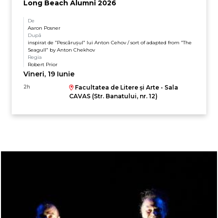
Long Beach Alumni 2026
De
Aaron Posner
După
inspirat de ”Pescărușul” lui Anton Cehov / sort of adapted from ”The
Seagull” by Anton Chekhov
Regia
Robert Prior
Vineri, 19 Iunie
2h
Facultatea de Litere și Arte - Sala
CAVAS (Str. Banatului, nr. 12)