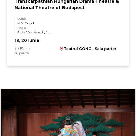
Transcarpathian Hungarian Drama Theatre &
National Theatre of Budapest
După
N. V. Gogol
Regia
Attila Vidnyánszky Jr.
19, 20 Iunie
2h 10min
Teatrul GONG - Sala parter
cu pauză