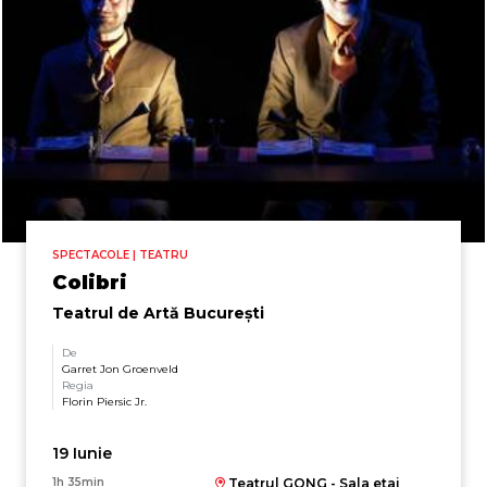
SPECTACOLE | TEATRU
Colibri
Teatrul de Artă București
De
Garret Jon Groenveld
Regia
Florin Piersic Jr.
19 Iunie
1h 35min
Teatrul GONG - Sala etaj