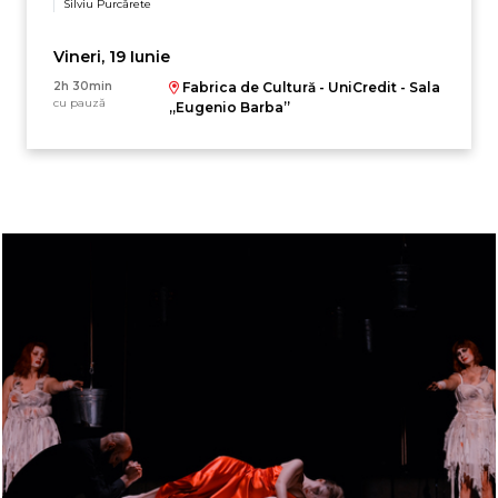
Silviu Purcărete
Vineri, 19 Iunie
2h 30min
Fabrica de Cultură - UniCredit - Sala
cu pauză
„Eugenio Barba”