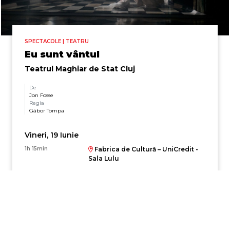
SPECTACOLE | TEATRU
Eu sunt vântul
Teatrul Maghiar de Stat Cluj
De
Jon Fosse
Regia
Gábor Tompa
Vineri, 19 Iunie
1h 15min
Fabrica de Cultură – UniCredit -
Sala Lulu