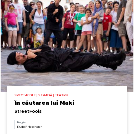
SPECTACOLE | STRADĂ | TEATRU
În căutarea lui Maki
StreetFools
Regia
Rudolf Hebinger