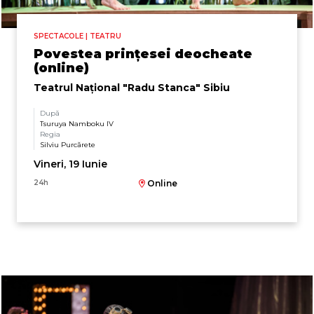
SPECTACOLE | TEATRU
Povestea prințesei deocheate
(online)
Teatrul Naţional "Radu Stanca" Sibiu
După
Tsuruya Namboku IV
Regia
Silviu Purcărete
Vineri, 19 Iunie
24h
Online