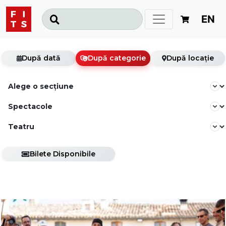
EN
După dată
După categorie
După locație
Bilete Disponibile