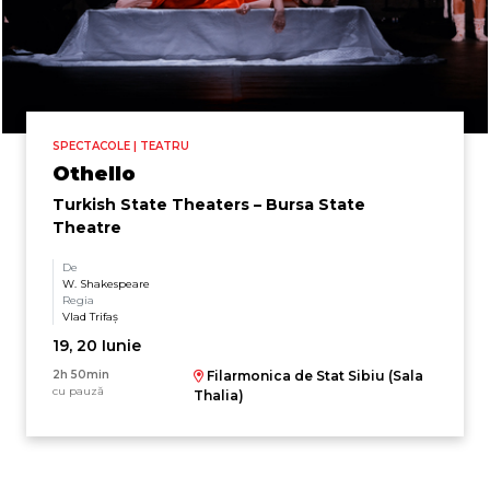
SPECTACOLE | TEATRU
Othello
Turkish State Theaters – Bursa State
Theatre
De
W. Shakespeare
Regia
Vlad Trifaş
19, 20 Iunie
2h 50min
Filarmonica de Stat Sibiu (Sala
cu pauză
Thalia)