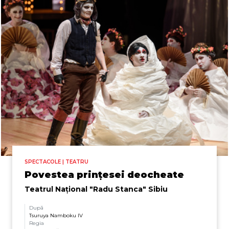
SPECTACOLE | TEATRU
Povestea prințesei deocheate
Teatrul Naţional "Radu Stanca" Sibiu
După
Tsuruya Namboku IV
Regia