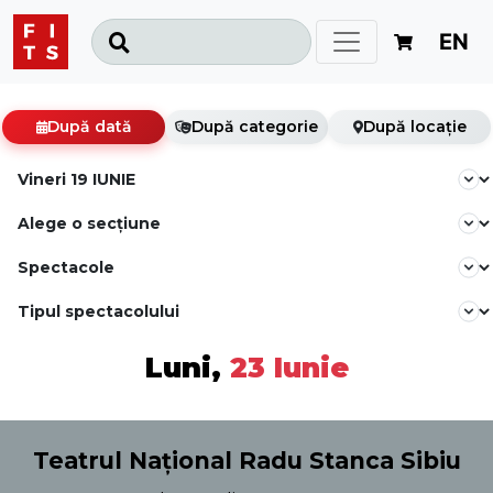
EN
După dată
După categorie
După locație
Luni,
23 Iunie
Teatrul Național Radu Stanca Sibiu