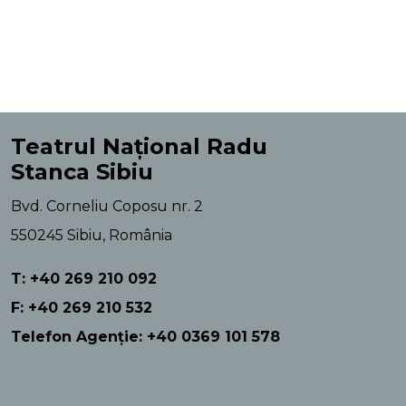
Teatrul Național Radu
Stanca Sibiu
Bvd. Corneliu Coposu nr. 2
550245 Sibiu, România
T: +40 269 210 092
F: +40 269 210 532
Telefon Agenție: +40 0369 101 578