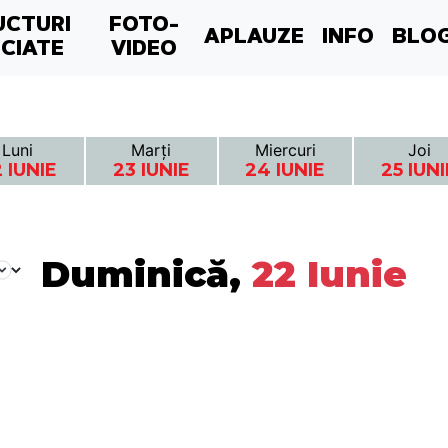
UCTURI
FOTO-
APLAUZE
INFO
BLO
CIATE
VIDEO
Luni
Marți
Miercuri
Joi
 IUNIE
23 IUNIE
24 IUNIE
25 IUNI
Duminică,
22 Iunie