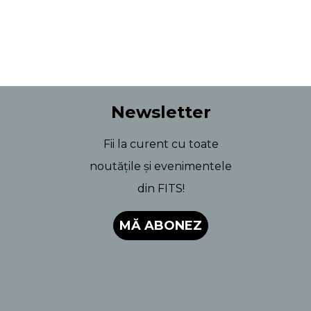
Newsletter
Fii la curent cu toate
noutățile și evenimentele
din FITS!
MĂ ABONEZ