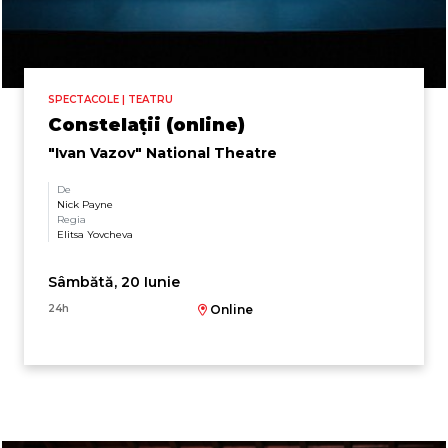
SPECTACOLE | TEATRU
Constelații (online)
"Ivan Vazov" National Theatre
De
Nick Payne
Regia
Elitsa Yovcheva
Sâmbătă, 20 Iunie
24h
Online