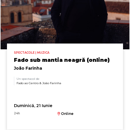
SPECTACOLE | MUZICĂ
Fado sub mantia neagră (online)
João Farinha
Un spectacol de
Fado ao Centro & João Farinha
Duminică, 21 Iunie
24h
Online