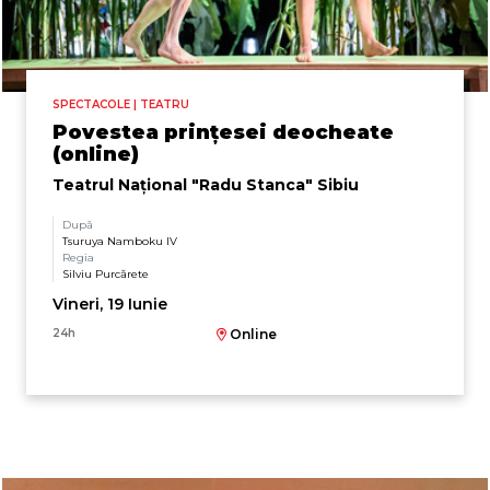
SPECTACOLE | TEATRU
Povestea prințesei deocheate
(online)
Teatrul Naţional "Radu Stanca" Sibiu
După
Tsuruya Namboku IV
Regia
Silviu Purcărete
Vineri, 19 Iunie
24h
Online