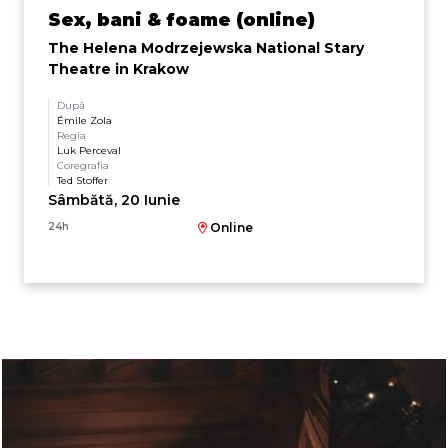
Sex, bani & foame (online)
The Helena Modrzejewska National Stary
Theatre in Krakow
După
Émile Zola
Regia
Luk Perceval
Coregrafia
Ted Stoffer
Sâmbătă, 20 Iunie
24h
Online