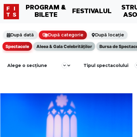
PROGRAM &
STR
FESTIVALUL
BILETE
ASO
După dată
După categorie
După locație
Spectacole
Aleea & Gala Celebrităţilor
Bursa de Spectac