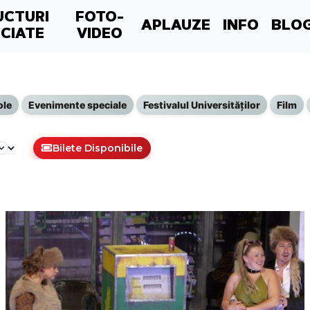
UCTURI
FOTO-
APLAUZE
INFO
BLO
CIATE
VIDEO
ole
Evenimente speciale
Festivalul Universităților
Film
Bilete Disponibile