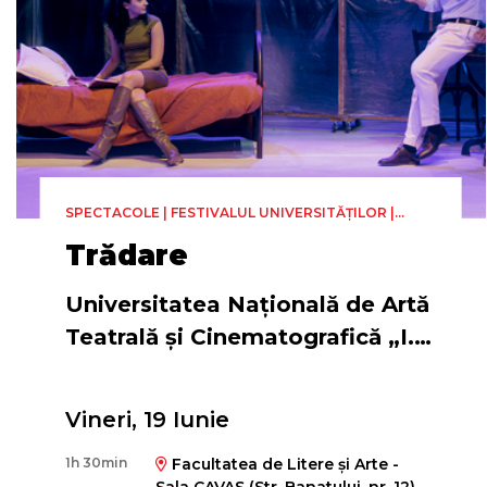
SPECTACOLE | FESTIVALUL UNIVERSITĂȚILOR |
TEATRU
Trădare
Universitatea Națională de Artă
Teatrală și Cinematografică „I.
L. Caragiale București
Vineri, 19 Iunie
Regia
1h 30min
Facultatea de Litere și Arte -
Amanda Whiteley