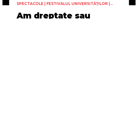
SPECTACOLE | FESTIVALUL UNIVERSITĂȚILOR |
TEATRU
Am dreptate sau
greșesc?
University of Salford
Regia
Sâmbătă, 20 Iunie
Mole Wetherell
40min
Facultatea de Litere și Arte -
Sala CAVAS (Str. Banatului, nr. 12)