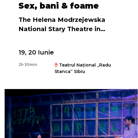
Sex, bani & foame
The Helena Modrzejewska
National Stary Theatre in
Krakow
19, 20 Iunie
Regia
2h 30min
Teatrul Național „Radu
Luk Perceval
Stanca” Sibiu
Coregrafia
Ted Stoffer