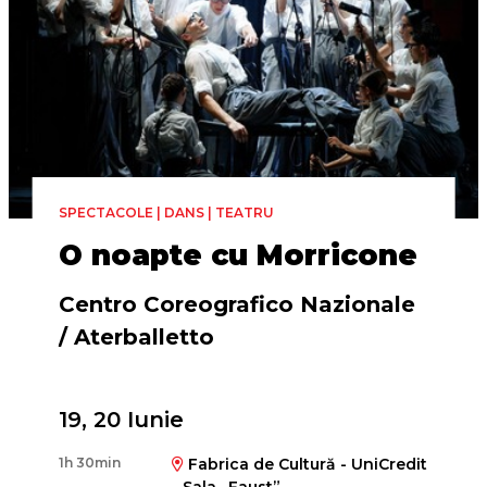
SPECTACOLE | DANS | TEATRU
O noapte cu Morricone
Centro Coreografico Nazionale
/ Aterballetto
Regia și coregrafia
19, 20 Iunie
Marcos Morau
1h 30min
Fabrica de Cultură - UniCredit