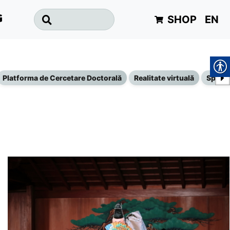
SHOP
EN
G
Platforma de Cercetare Doctorală
Realitate virtuală
Specta