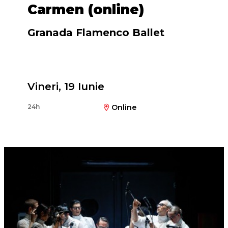
Carmen (online)
Granada Flamenco Ballet
Coregrafia
Javier Martos
Vineri, 19 Iunie
24h
Online