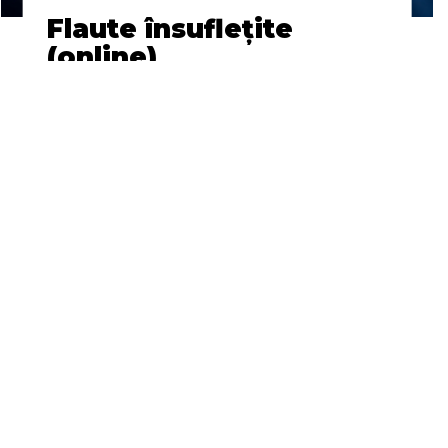
MUZICĂ
Flaute însuflețite
(online)
Universitatea de Vest
Timișoara, Matei Ioachimescu &
The Romanian Flute Ensemble
Sâmbătă, 20 Iunie
24h
Online