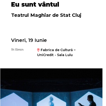
Eu sunt vântul
Teatrul Maghiar de Stat Cluj
Regia
Vineri, 19 Iunie
Gábor Tompa
1h 15min
Fabrica de Cultură –
UniCredit - Sala Lulu