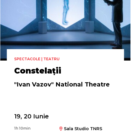
SPECTACOLE | TEATRU
Constelații
"Ivan Vazov" National Theatre
Regia
19, 20 Iunie
Elitsa Yovcheva
1h 10min
Sala Studio TNRS