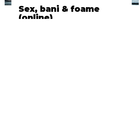
Sex, bani & foame
(online)
The Helena Modrzejewska
National Stary Theatre in
Krakow
Sâmbătă, 20 Iunie
Regia
24h
Online
Luk Perceval
Coregrafia
Ted Stoffer