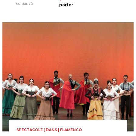
Attila Vidnyánszky Jr.
cu pauză
parter
SPECTACOLE | DANS | FLAMENCO