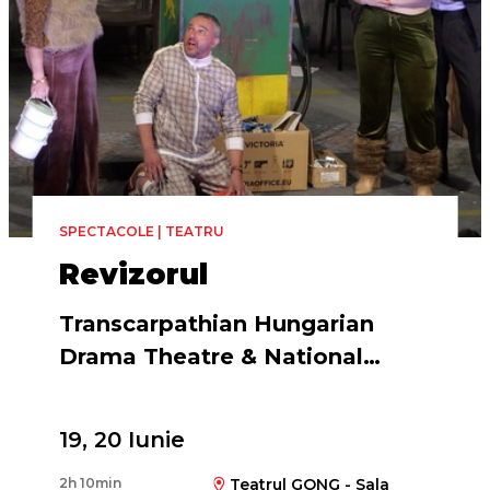
SPECTACOLE | TEATRU
Revizorul
Transcarpathian Hungarian
Drama Theatre & National
Theatre of Budapest
19, 20 Iunie
Regia
2h 10min
Teatrul GONG - Sala