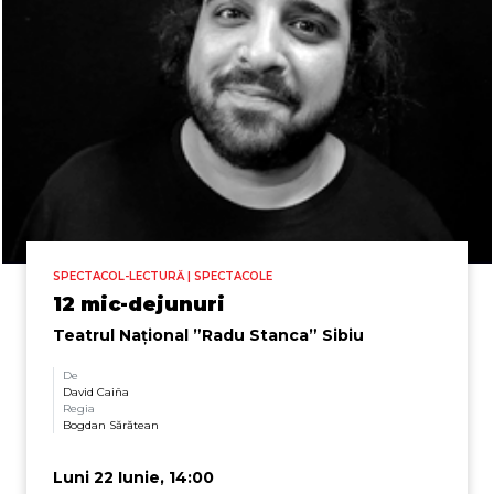
SPECTACOL-LECTURĂ | SPECTACOLE
12 mic-dejunuri
Teatrul Național ”Radu Stanca” Sibiu
De
David Caiña
Regia
Bogdan Sărătean
Luni 22 Iunie, 14:00