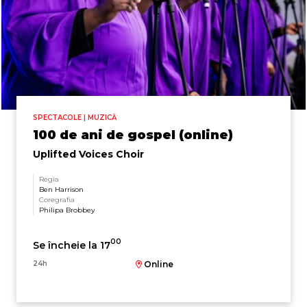
SPECTACOLE | MUZICĂ
100 de ani de gospel (online)
Uplifted Voices Choir
Regia
Ben Harrison
Coregrafia
Philipa Brobbey
00
Se încheie la 17
24h
Online