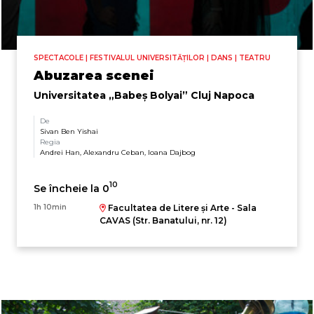
SPECTACOLE | FESTIVALUL UNIVERSITĂȚILOR | DANS | TEATRU
Abuzarea scenei
Universitatea „Babeș Bolyai” Cluj Napoca
De
Sivan Ben Yishai
Regia
Andrei Han, Alexandru Ceban, Ioana Dajbog
10
Se încheie la 0
1h 10min
Facultatea de Litere și Arte - Sala
CAVAS (Str. Banatului, nr. 12)