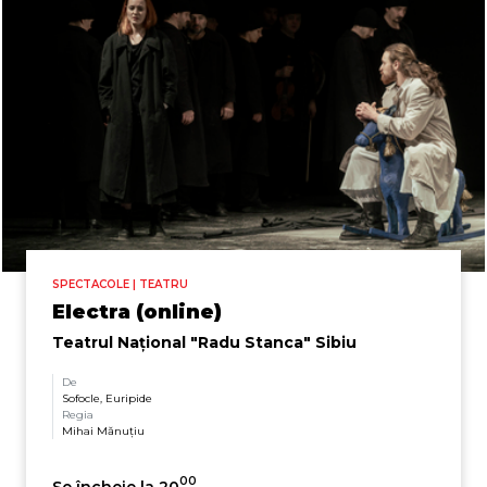
SPECTACOLE | TEATRU
Electra (online)
Teatrul Naţional "Radu Stanca" Sibiu
De
Sofocle, Euripide
Regia
Mihai Mănuțiu
00