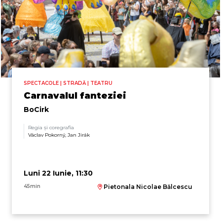
SPECTACOLE | STRADĂ | TEATRU
Carnavalul fanteziei
BoCirk
Regia și coregrafia
Václav Pokorný, Jan Jirák
Luni 22 Iunie, 11:30
45min
Pietonala Nicolae Bălcescu