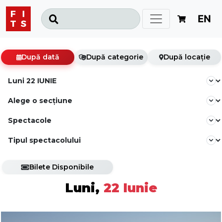
EN
După dată
După categorie
După locație
Bilete Disponibile
Luni,
22 Iunie