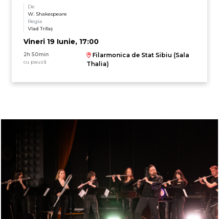
De
W. Shakespeare
Regia
Vlad Trifaş
Vineri 19 Iunie, 17:00
2h 50min
Filarmonica de Stat Sibiu (Sala
cu pauză
Thalia)