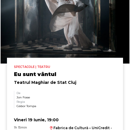
SPECTACOLE | TEATRU
Eu sunt vântul
Teatrul Maghiar de Stat Cluj
De
Jon Fosse
Regia
Gábor Tompa
Vineri 19 Iunie, 19:00
1h 15min
Fabrica de Cultură – UniCredit -