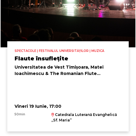
SPECTACOLE | FESTIVALUL UNIVERSITĂȚILOR | MUZICĂ
Flaute însuflețite
Universitatea de Vest Timișoara, Matei
Ioachimescu & The Romanian Flute
Ensemble
Vineri 19 Iunie, 17:00
50min
Catedrala Luterană Evanghelică
,,Sf. Maria”