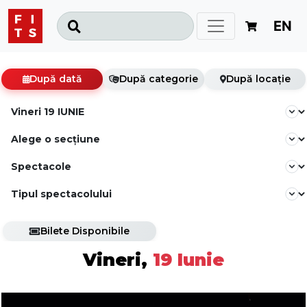
EN
După dată
După categorie
După locație
Bilete Disponibile
Vineri,
19 Iunie