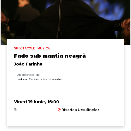
SPECTACOLE | MUZICĂ
Fado sub mantia neagră
João Farinha
Un spectacol de
Fado ao Centro & João Farinha
Vineri 19 Iunie, 16:00
1h
Biserica Ursulinelor