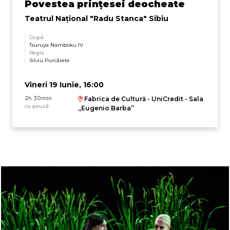
Povestea prințesei deocheate
Teatrul Naţional "Radu Stanca" Sibiu
După
Tsuruya Namboku IV
Regia
Silviu Purcărete
Vineri 19 Iunie, 16:00
2h 30min
Fabrica de Cultură - UniCredit - Sala
cu pauză
„Eugenio Barba”