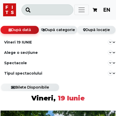
EN
După dată
După categorie
După locație
Bilete Disponibile
Vineri,
19 Iunie