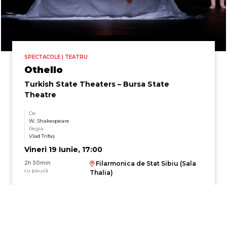
SPECTACOLE | TEATRU
Othello
Turkish State Theaters – Bursa State
Theatre
De
W. Shakespeare
Regia
Vlad Trifaş
Vineri 19 Iunie, 17:00
2h 50min
Filarmonica de Stat Sibiu (Sala
cu pauză
Thalia)