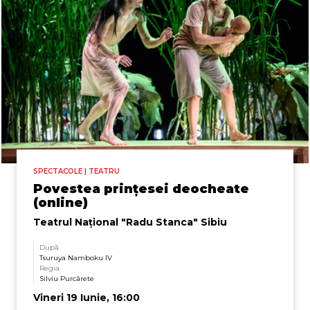
SPECTACOLE | TEATRU
Povestea prințesei deocheate
(online)
Teatrul Naţional "Radu Stanca" Sibiu
După
Tsuruya Namboku IV
Regia
Silviu Purcărete
Vineri 19 Iunie, 16:00