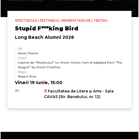
SPECTACOLE | FESTIVALUL UNIVERSITĂȚILOR | TEATRU
Stupid F***king Bird
Long Beach Alumni 2026
De
Aaron Posner
După
inspirat de ”Pescărușul” lui Anton Cehov / sort of adapted from ”The
Seagull” by Anton Chekhov
Regia
Robert Prior
Vineri 19 Iunie, 15:00
2h
Facultatea de Litere și Arte - Sala
CAVAS (Str. Banatului, nr. 12)