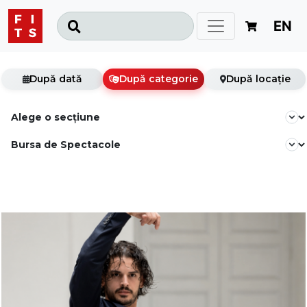
EN
După dată
După categorie
După locație