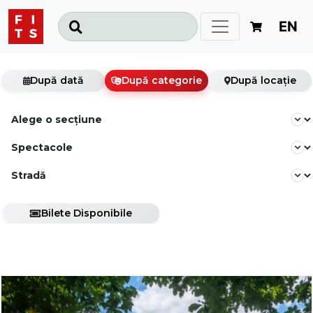
EN
După dată
După categorie
După locație
Bilete Disponibile