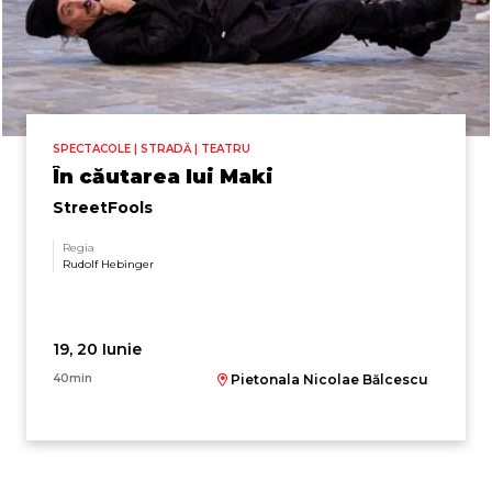
SPECTACOLE | STRADĂ | TEATRU
În căutarea lui Maki
StreetFools
Regia
Rudolf Hebinger
19, 20 Iunie
40min
Pietonala Nicolae Bălcescu