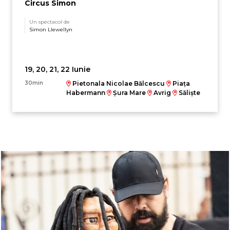
Circus Simon
Un spectacol de
Simon Llewellyn
19, 20, 21, 22 Iunie
30min
Pietonala Nicolae Bălcescu
Piața
Habermann
Șura Mare
Avrig
Săliște