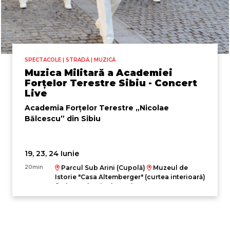
SPECTACOLE | STRADĂ | MUZICĂ
Muzica Militară a Academiei
Forțelor Terestre Sibiu - Concert
Live
Academia Forțelor Terestre „Nicolae
Bălcescu” din Sibiu
19, 23, 24 Iunie
20min
Parcul Sub Arini (Cupolă)
Muzeul de
Istorie "Casa Altemberger" (curtea interioară)
Pietonala Nicolae Bălcescu