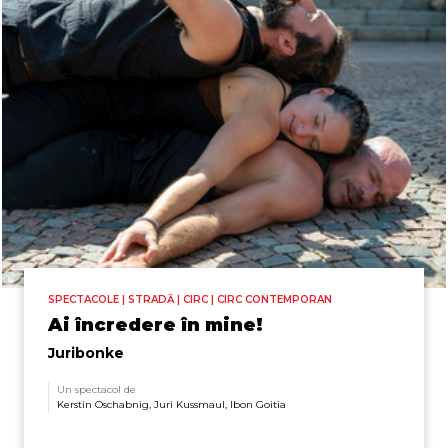
SPECTACOLE | STRADĂ | CIRC | CIRC CONTEMPORAN
Ai încredere în mine!
Juribonke
Un spectacol de
Kerstin Oschabnig, Juri Kussmaul, Ibon Goitia