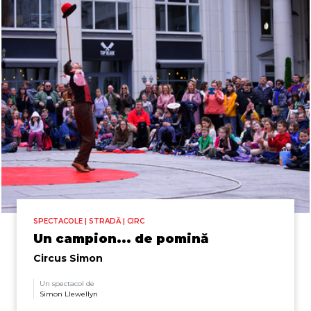
SPECTACOLE | STRADĂ | CIRC
Un campion... de pomină
Circus Simon
Un spectacol de
Simon Llewellyn