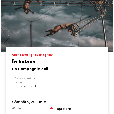
SPECTACOLE | STRADĂ | CIRC
În balans
La Compagnie Zali
Trapez zburător
Regia
Fanny Jeannerat
Sâmbătă, 20 Iunie
45min
Piața Mare