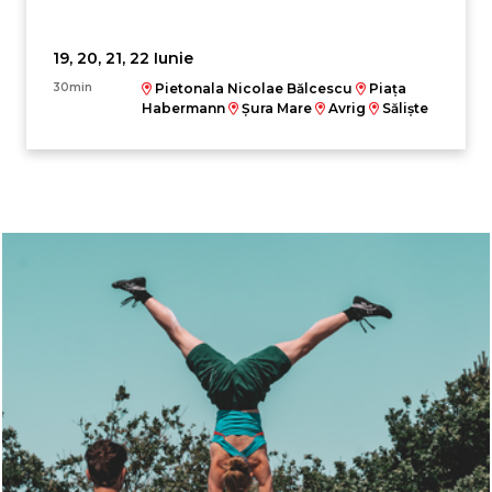
19, 20, 21, 22 Iunie
30min
Pietonala Nicolae Bălcescu
Piața
Habermann
Șura Mare
Avrig
Săliște