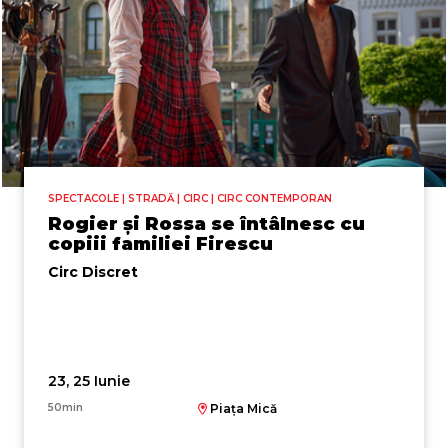
SPECTACOLE | STRADĂ | CIRC | CIRC CONTEMPORAN
Rogier și Rossa se întâlnesc cu
copiii familiei Firescu
Circ Discret
23, 25 Iunie
50min
Piața Mică