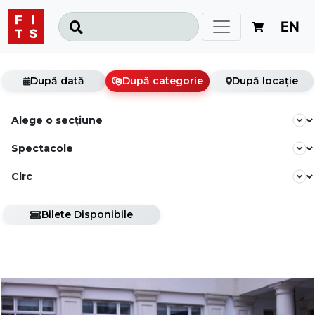
EN
După dată
După categorie
După locație
Bilete Disponibile