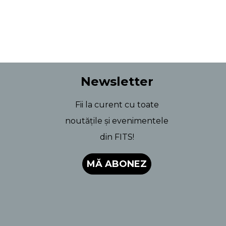
Newsletter
Fii la curent cu toate
noutățile și evenimentele
din FITS!
MĂ ABONEZ