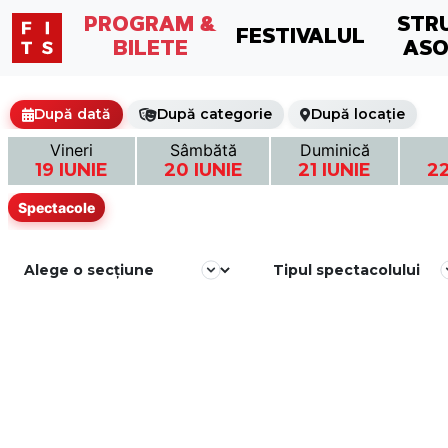
PROGRAM &
STR
FESTIVALUL
BILETE
ASO
După dată
După categorie
După locație
Vineri
Sâmbătă
Duminică
19 IUNIE
20 IUNIE
21 IUNIE
22
Spectacole