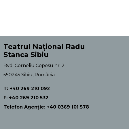
Teatrul Național Radu
Stanca Sibiu
Bvd. Corneliu Coposu nr. 2
550245 Sibiu, România
T: +40 269 210 092
F: +40 269 210 532
Telefon Agenție: +40 0369 101 578