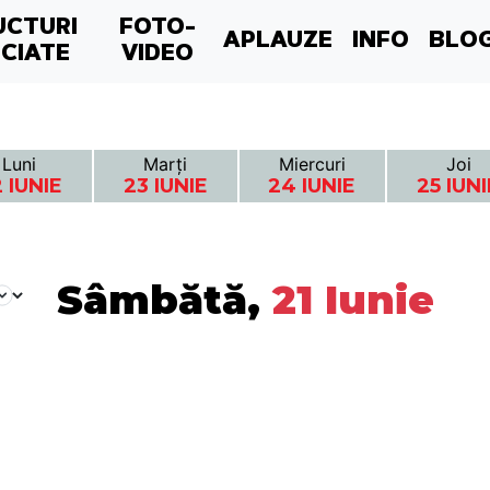
UCTURI
FOTO-
APLAUZE
INFO
BLO
CIATE
VIDEO
Luni
Marți
Miercuri
Joi
 IUNIE
23 IUNIE
24 IUNIE
25 IUNI
Sâmbătă,
21 Iunie